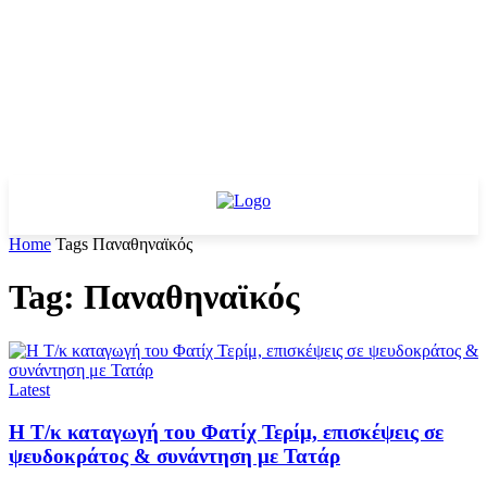
Home
Tags
Παναθηναϊκός
Tag: Παναθηναϊκός
Latest
Η Τ/κ καταγωγή του Φατίχ Τερίμ, επισκέψεις σε
ψευδοκράτος & συνάντηση με Τατάρ