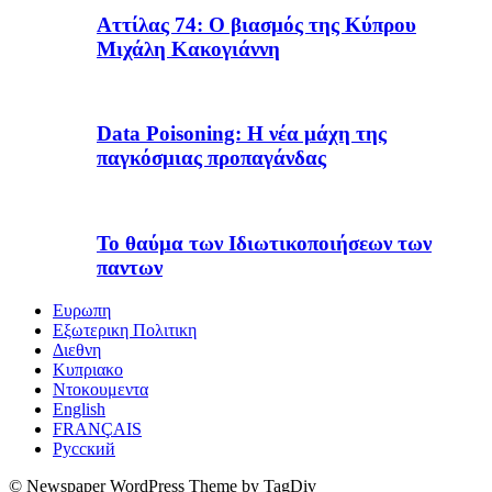
Αττίλας 74: Ο βιασμός της Κύπρου
Μιχάλη Κακογιάννη
Data Poisoning: Η νέα μάχη της
παγκόσμιας προπαγάνδας
Το θαύμα των Ιδιωτικοποιήσεων των
παντων
Ευρωπη
Εξωτερικη Πολιτικη
Διεθνη
Κυπριακο
Ντοκουμεντα
English
FRANÇAIS
Русский
© Newspaper WordPress Theme by TagDiv