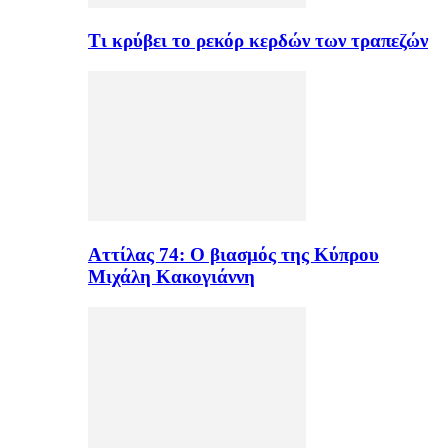
Τι κρύβει το ρεκόρ κερδών των τραπεζών
Αττίλας 74: Ο βιασμός της Κύπρου
Μιχάλη Κακογιάννη