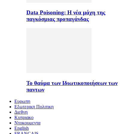
Data Poisoning: Η νέα μάχη της
παγκόσμιας προπαγάνδας
Το θαύμα των Ιδιωτικοποιήσεων των
παντων
Ευρωπη
Εξωτερικη Πολιτικη
Διεθνη
Κυπριακο
Ντοκουμεντα
English
FRANÇAIS