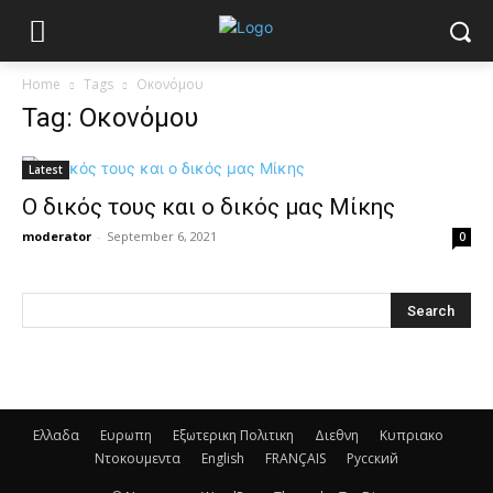
Home
Tags
Οκονόμου
Tag: Οκονόμου
Latest
O δικός τους και ο δικός μας Μίκης
moderator
-
September 6, 2021
0
Ελλαδα
Ευρωπη
Εξωτερικη Πολιτικη
Διεθνη
Κυπριακο
Ντοκουμεντα
English
FRANÇAIS
Русский