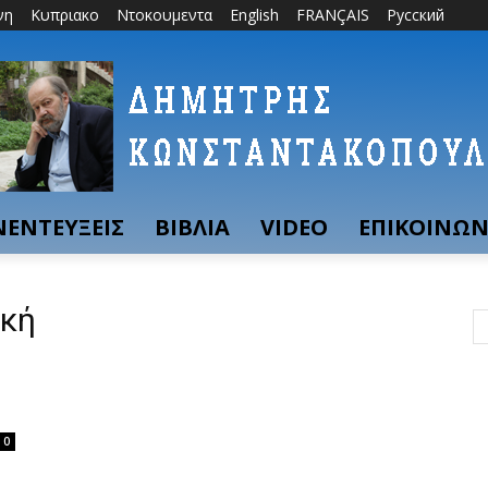
νη
Κυπριακο
Ντοκουμεντα
English
FRANÇAIS
Русский
ΝΕΝΤΕΥΞΕΙΣ
ΒΙΒΛΙΑ
VIDEO
ΕΠΙΚΟΙΝΩΝ
ική
0