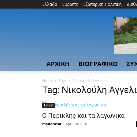
Ελλαδα
Ευρωπη
Εξωτερικη Πολιτικη
Διεθ
ΑΡΧΙΚΗ
ΒΙΟΓΡΑΦΙΚΟ
ΣΥ
Home
Tags
Νικολούλη Αγγελική
Tag: Νικολούλη Αγγελ
Latest
Ο Περικλής και τα λαγωνικά
moderator
-
April 20, 2020