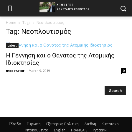
Home
Tags
Νεοπλουτισμός
Tag: Νεοπλουτισμός
Latest
Η Γέννηση και ο Θάνατος της Ατομικής
Ιδιοκτησίας
moderator
-
March 9, 2019
0
Ελλαδα
Ευρωπη
Εξωτερικη Πολιτικη
Διεθνη
Κυπριακο
Ντοκουμεντα
English
FRANÇAIS
Русский