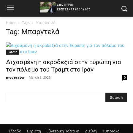
Home
Tags
Μπαρντελά
Tag: Μπαρντελά
Latest
Διχασμένη η ακροδεξιά στην Ευρώπη για
τον πόλεμο του Τραμπ στο Ιράν
moderator
-
March 9, 2026
0
Ελλαδα
Ευρωπη
Εξωτερικη Πολιτικη
Διεθνη
Κυπριακο