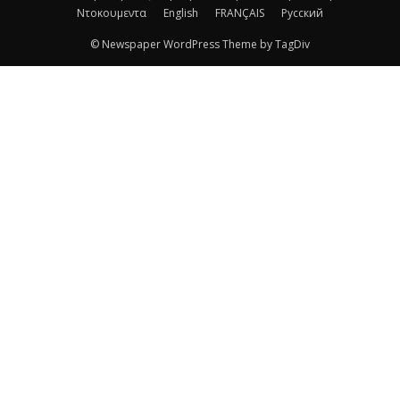
Ντοκουμεντα
English
FRANÇAIS
Русский
© Newspaper WordPress Theme by TagDiv