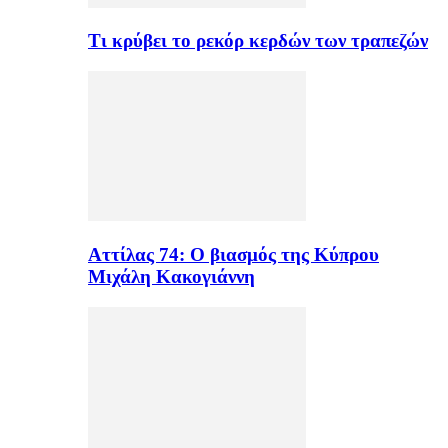
Τι κρύβει το ρεκόρ κερδών των τραπεζών
Αττίλας 74: Ο βιασμός της Κύπρου
Μιχάλη Κακογιάννη