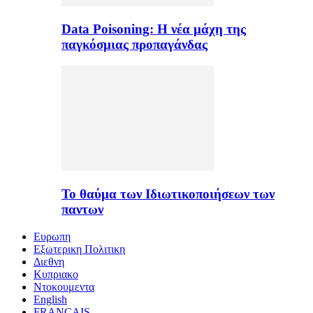
Data Poisoning: Η νέα μάχη της
παγκόσμιας προπαγάνδας
Το θαύμα των Ιδιωτικοποιήσεων των
παντων
Ευρωπη
Εξωτερικη Πολιτικη
Διεθνη
Κυπριακο
Ντοκουμεντα
English
FRANÇAIS