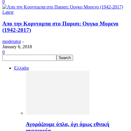
0
Latest
Απο την Κορντομπα στο Παρισι: Ουγκο Μορενο
(1942-2017)
moderator
-
January 6, 2018
0
Ελλαδα
Αγοράζουμε όπλα, όχι όμως εθνική
αυτονομία