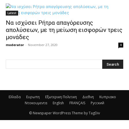
Latest
Να ισχύσει Ρήτρα απαγόρευσης
απολύσεων, με τη μείωση εισφορών τρεις
μονάδες
moderator
-
November 27, 2020
0
Ελλαδα
Ευρωπη
Εξωτερικη Πολιτικη
Διεθνη
Κυπριακο
Ντοκουμεντα
English
FRANÇAIS
Русский
© Newspaper WordPress Theme by TagDiv