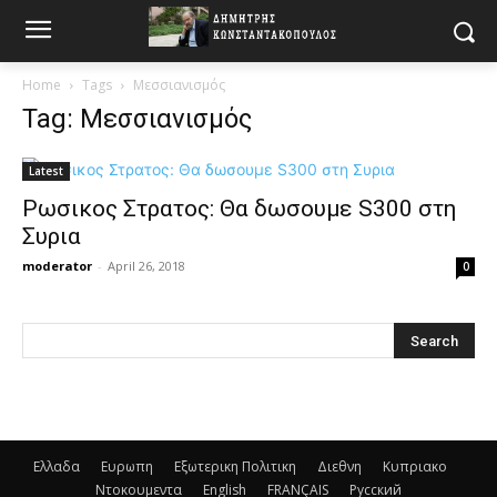
Home
Tags
Μεσσιανισμός
Tag: Μεσσιανισμός
Latest
Ρωσικος Στρατος: Θα δωσουμε S300 στη
Συρια
moderator
-
April 26, 2018
0
Ελλαδα
Ευρωπη
Εξωτερικη Πολιτικη
Διεθνη
Κυπριακο
Ντοκουμεντα
English
FRANÇAIS
Русский