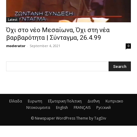
Latest
Όχι στο νέο Μεσαίωνα, Όχι στη νέα
βαρβαρότητα | Σύνταγμα, 26.4.99
moderator
-
September 4, 2021
0
Ελλαδα
Ευρωπη
Εξωτερικη Πολιτικη
Διεθνη
Κυπριακο
Ντοκουμεντα
English
FRANÇAIS
Русский
© Newspaper WordPress Theme by TagDiv