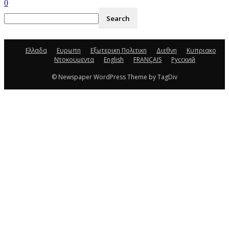
0
Ελλαδα
Ευρωπη
Εξωτερικη Πολιτικη
Διεθνη
Κυπριακο
Ντοκουμεντα
English
FRANÇAIS
Русский
© Newspaper WordPress Theme by TagDiv