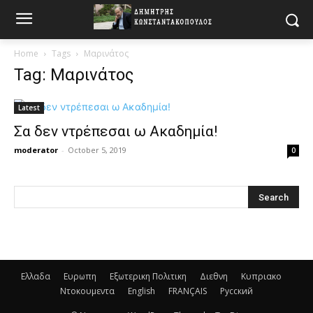
Home
Tags
Μαρινάτος
Tag: Μαρινάτος
Latest
Σα δεν ντρέπεσαι ω Ακαδημία!
moderator
-
October 5, 2019
0
Ελλαδα
Ευρωπη
Εξωτερικη Πολιτικη
Διεθνη
Κυπριακο
Ντοκουμεντα
English
FRANÇAIS
Русский