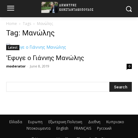
Home
Tags
Μανώλης
Tag: Μανώλης
Latest
‘Εφυγε ο Γιάννης Μανώλης
moderator
-
June 8, 2019
0
Ελλαδα
Ευρωπη
Εξωτερικη Πολιτικη
Διεθνη
Κυπριακο
Ντοκουμεντα
English
FRANÇAIS
Русский