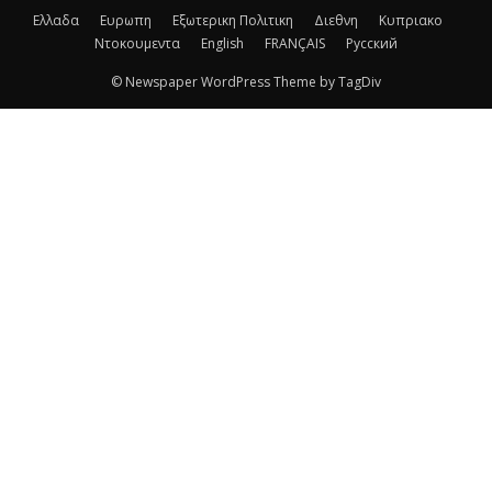
Ελλαδα
Ευρωπη
Εξωτερικη Πολιτικη
Διεθνη
Κυπριακο
Ντοκουμεντα
English
FRANÇAIS
Русский
© Newspaper WordPress Theme by TagDiv