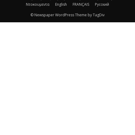
Ντοκουμεντα
English
FRANÇAIS
Русский
© Newspaper WordPress Theme by TagDiv