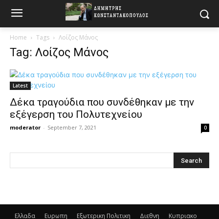
Home
Tags
Λοίζος Μάνος
Tag: Λοίζος Μάνος
Latest
Δέκα τραγούδια που συνδέθηκαν με την
εξέγερση του Πολυτεχνείου
moderator
-
September 7, 2021
0
Ελλαδα
Ευρωπη
Εξωτερικη Πολιτικη
Διεθνη
Κυπριακο