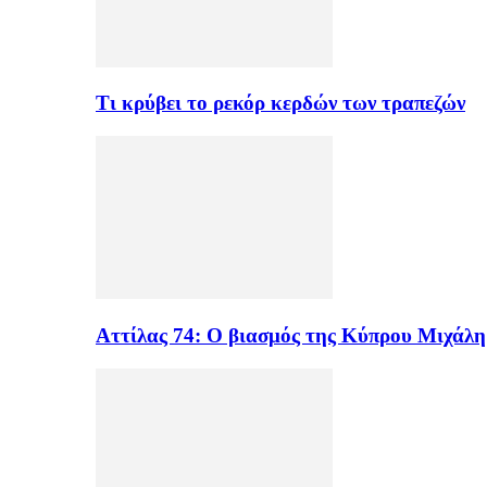
Τι κρύβει το ρεκόρ κερδών των τραπεζών
Αττίλας 74: Ο βιασμός της Κύπρου Μιχάλ