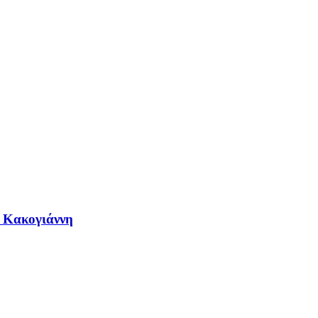
η Κακογιάννη