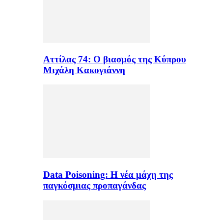
Αττίλας 74: Ο βιασμός της Κύπρου
Μιχάλη Κακογιάννη
Data Poisoning: Η νέα μάχη της
παγκόσμιας προπαγάνδας