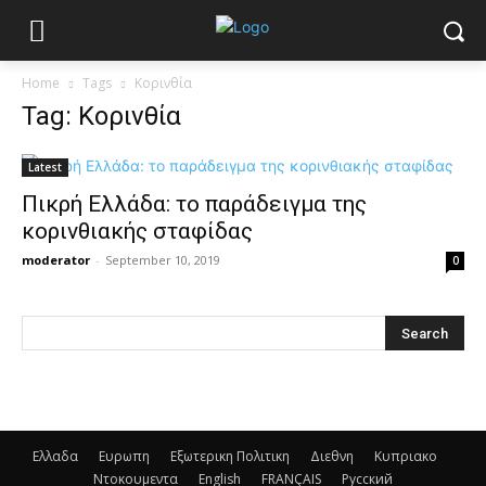
Home
Tags
Κορινθία
Tag: Κορινθία
Latest
Πικρή Ελλάδα: το παράδειγμα της
κορινθιακής σταφίδας
moderator
-
September 10, 2019
0
Ελλαδα
Ευρωπη
Εξωτερικη Πολιτικη
Διεθνη
Κυπριακο
Ντοκουμεντα
English
FRANÇAIS
Русский