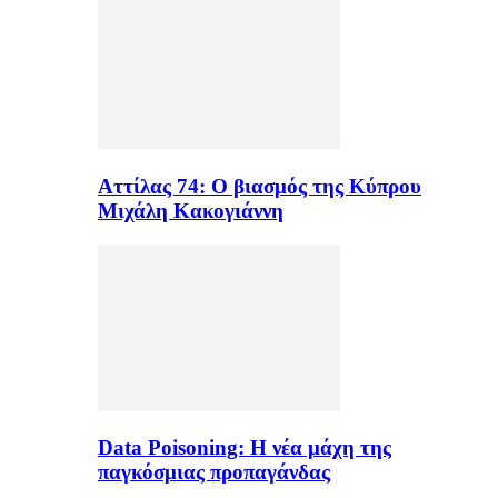
Αττίλας 74: Ο βιασμός της Κύπρου
Μιχάλη Κακογιάννη
Data Poisoning: Η νέα μάχη της
παγκόσμιας προπαγάνδας