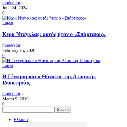
moderator
-
June 24, 2024
0
Latest
Κερκ Ντάγκλας: αυτός ήταν ο «Σπάρτακος»
moderator
-
February 15, 2020
0
Latest
Η Γέννηση και ο Θάνατος της Ατομικής
Ιδιοκτησίας
moderator
-
March 9, 2019
0
Ελλαδα