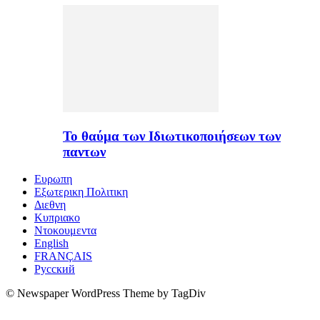
Το θαύμα των Ιδιωτικοποιήσεων των
παντων
Ευρωπη
Εξωτερικη Πολιτικη
Διεθνη
Κυπριακο
Ντοκουμεντα
English
FRANÇAIS
Русский
© Newspaper WordPress Theme by TagDiv