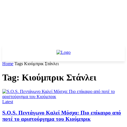
Home
Tags
Κιούμπρικ Στάνλει
Tag: Κιούμπρικ Στάνλει
Latest
S.O.S. Πεντάγωνο Καλεί Μόσχα: Πιο επίκαιρο από
ποτέ το αριστούργημα του Κιούμπρικ