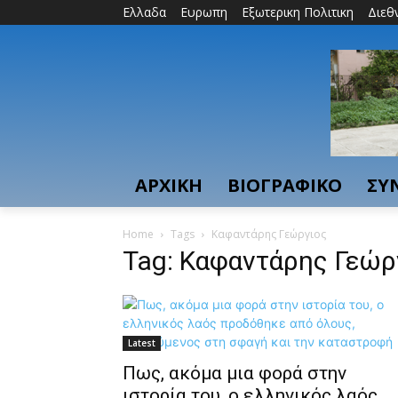
Ελλαδα
Ευρωπη
Εξωτερικη Πολιτικη
Διεθ
ΑΡΧΙΚΗ
ΒΙΟΓΡΑΦΙΚΟ
ΣΥ
Home
Tags
Καφαντάρης Γεώργιος
Tag: Καφαντάρης Γεώρ
Latest
Πως, ακόμα μια φορά στην
ιστορία του, ο ελληνικός λαός