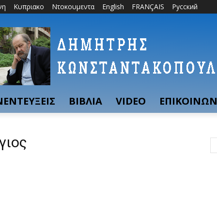
νη
Κυπριακο
Ντοκουμεντα
English
FRANÇAIS
Русский
ΝΕΝΤΕΥΞΕΙΣ
ΒΙΒΛΙΑ
VIDEO
ΕΠΙΚΟΙΝΩΝ
γιος