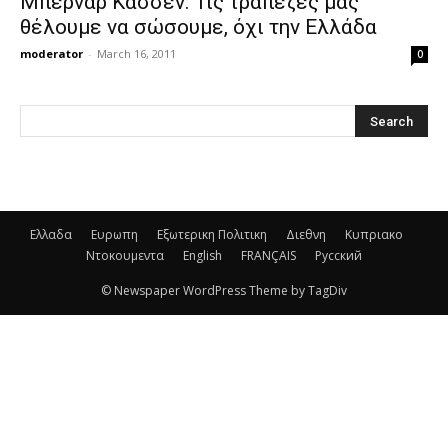
Μπερνάρ Κασσέν: Τις τράπεζες μας
θέλουμε να σώσουμε, όχι την Ελλάδα
moderator
-
March 16, 2011
0
Ελλαδα
Ευρωπη
Εξωτερικη Πολιτικη
Διεθνη
Κυπριακο
Ντοκουμεντα
English
FRANÇAIS
Русский
© Newspaper WordPress Theme by TagDiv