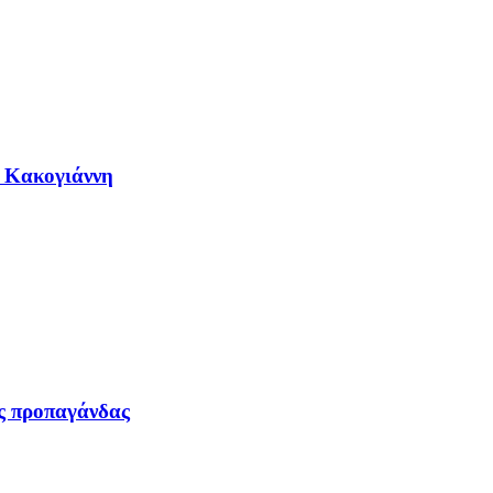
η Κακογιάννη
ας προπαγάνδας