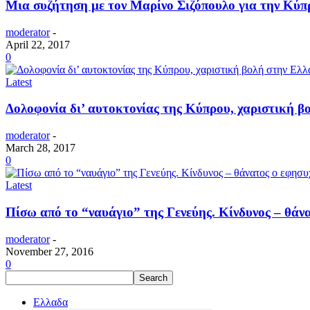
Mια συζήτηση με τον Μαρίνο Σιζόπουλο για την Κύπ
moderator
-
April 22, 2017
0
Latest
Δολοφονία δι’ αυτοκτονίας της Κύπρου, χαριστική β
moderator
-
March 28, 2017
0
Latest
Πίσω από το “ναυάγιο” της Γενεύης. Κίνδυνος – θάν
moderator
-
November 27, 2016
0
Ελλαδα