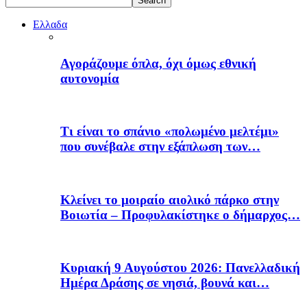
Ελλαδα
Αγοράζουμε όπλα, όχι όμως εθνική
αυτονομία
Τι είναι το σπάνιο «πολωμένο μελτέμι»
που συνέβαλε στην εξάπλωση των…
Κλείνει το μοιραίο αιολικό πάρκο στην
Βοιωτία – Προφυλακίστηκε ο δήμαρχος…
Κυριακή 9 Αυγούστου 2026: Πανελλαδική
Ημέρα Δράσης σε νησιά, βουνά και…