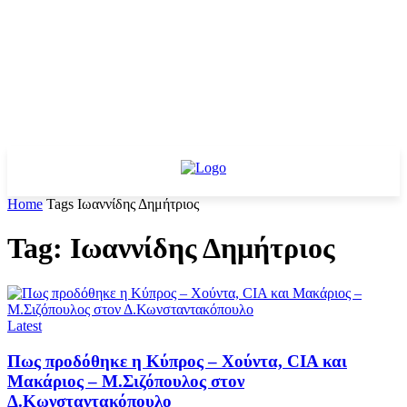
Home
Tags
Ιωαννίδης Δημήτριος
Tag: Ιωαννίδης Δημήτριος
Latest
Πως προδόθηκε η Κύπρος – Χούντα, CIA και
Μακάριος – Μ.Σιζόπουλος στον
Δ.Κωνσταντακόπουλο