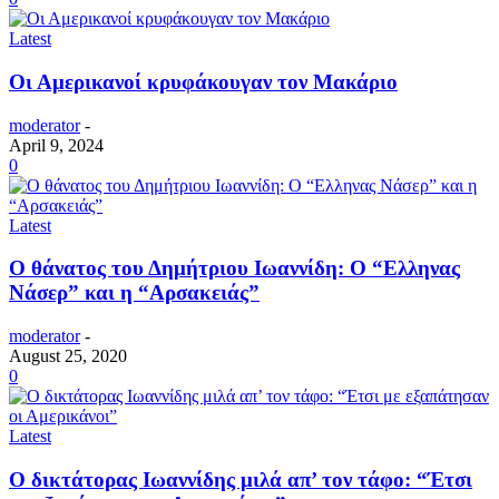
Latest
Οι Αμερικανοί κρυφάκουγαν τον Μακάριο
moderator
-
April 9, 2024
0
Latest
Ο θάνατος του Δημήτριου Ιωαννίδη: Ο “Ελληνας
Νάσερ” και η “Αρσακειάς”
moderator
-
August 25, 2020
0
Latest
Ο δικτάτορας Ιωαννίδης μιλά απ’ τον τάφο: “Έτσι