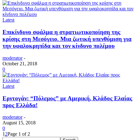
Latest
Επικίνδυνο σφάλμα η στρατιωτικοποίηση της
κρίσης στη Μεσόγειο. Μια ζωτική υπενθύμιση για
την υφαλοκρηπίδα και τον κίνδυνο πολέμου
moderator
-
October 21, 2018
0
Latest
Ερντογάν: “Πόλεμος” με Αμερική, Κλάδος Ελαίας
προς Ελλάδα!
moderator
-
August 15, 2018
0
1
2
Page 1 of 2