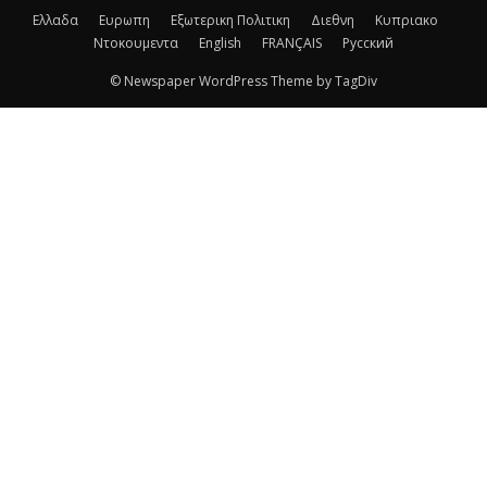
Ελλαδα
Ευρωπη
Εξωτερικη Πολιτικη
Διεθνη
Κυπριακο
Ντοκουμεντα
English
FRANÇAIS
Русский
© Newspaper WordPress Theme by TagDiv