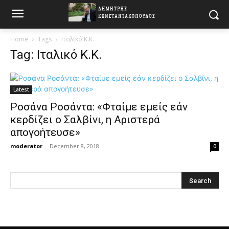
Home
Tags
Ιταλικό Κ.Κ.
Tag: Ιταλικό Κ.Κ.
Latest
Ροσάνα Ροσάντα: «Φταίμε εμείς εάν
κερδίζει ο Σαλβίνι, η Αριστερά
απογοήτευσε»
moderator
-
December 8, 2018
0