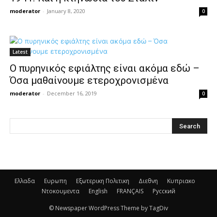
moderator
-
January 8, 2020
0
Latest
Ο πυρηνικός εφιάλτης είναι ακόμα εδώ –
Όσα μαθαίνουμε ετεροχρονισμένα
moderator
-
December 16, 2019
0
Ελλαδα
Ευρωπη
Εξωτερικη Πολιτικη
Διεθνη
Κυπριακο
Ντοκουμεντα
English
FRANÇAIS
Русский
© Newspaper WordPress Theme by TagDiv