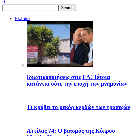
0
Ελλαδα
Ιδιωτικοποιήσεις στις ΕΔ! Τέτοια
κατάντια ούτε την εποχή των μνημονίων
Τι κρύβει το ρεκόρ κερδών των τραπεζών
Αττίλας 74: Ο βιασμός της Κύπρου