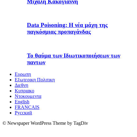
Μιχάλη Κακογιάννη
Data Poisoning: Η νέα μάχη της
παγκόσμιας προπαγάνδας
Το θαύμα των Ιδιωτικοποιήσεων των
παντων
Ευρωπη
Εξωτερικη Πολιτικη
Διεθνη
Κυπριακο
Ντοκουμεντα
English
FRANÇAIS
Русский
© Newspaper WordPress Theme by TagDiv