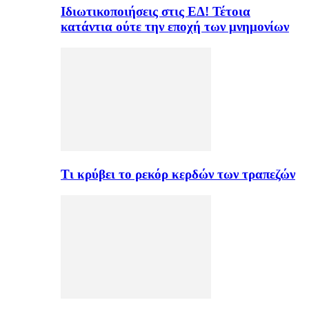
Ιδιωτικοποιήσεις στις ΕΔ! Τέτοια
κατάντια ούτε την εποχή των μνημονίων
Τι κρύβει το ρεκόρ κερδών των τραπεζών