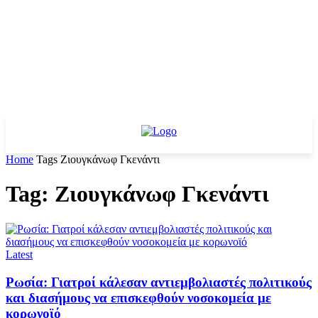
Home
Tags
Ζιουγκάνωφ Γκενάντι
Tag: Ζιουγκάνωφ Γκενάντι
Latest
Ρωσία: Γιατροί κάλεσαν αντιεμβολιαστές πολιτικούς
και διασήμους να επισκεφθούν νοσοκομεία με
κορωνοϊό