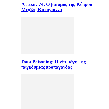
Αττίλας 74: Ο βιασμός της Κύπρου
Μιχάλη Κακογιάννη
Data Poisoning: Η νέα μάχη της
παγκόσμιας προπαγάνδας