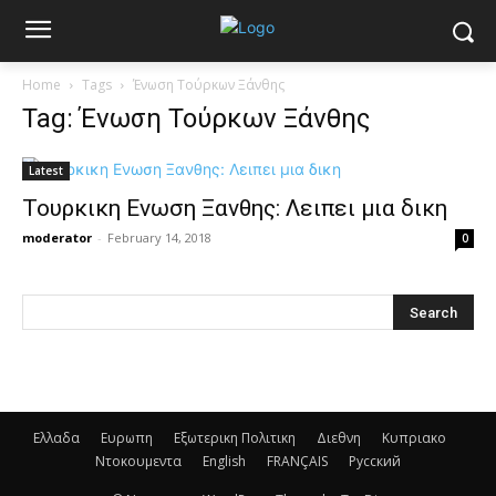
Home
Tags
Ένωση Τούρκων Ξάνθης
Tag: Ένωση Τούρκων Ξάνθης
Latest
Τουρκικη Ενωση Ξανθης: Λειπει μια δικη
moderator
-
February 14, 2018
0
Ελλαδα
Ευρωπη
Εξωτερικη Πολιτικη
Διεθνη
Κυπριακο
Ντοκουμεντα
English
FRANÇAIS
Русский