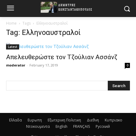
Home
Tags
Ελληνοαυστραλοί
Tag: Ελληνοαυστραλοί
Latest
Απελευθερώστε τον Τζούλιαν Ασσάνζ
moderator
-
February 17, 2019
0
Ελλαδα
Ευρωπη
Εξωτερικη Πολιτικη
Διεθνη
Κυπριακο
Ντοκουμεντα
English
FRANÇAIS
Русский