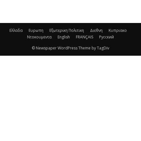
Ελλαδα
Ευρωπη
Εξωτερικη Πολιτικη
Διεθνη
Κυπριακο
Ντοκουμεντα
English
FRANÇAIS
Русский
© Newspaper WordPress Theme by TagDiv