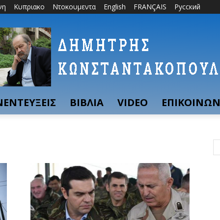
νη
Κυπριακο
Ντοκουμεντα
English
FRANÇAIS
Русский
ΝΕΝΤΕΥΞΕΙΣ
ΒΙΒΛΙΑ
VIDEO
ΕΠΙΚΟΙΝΩΝ