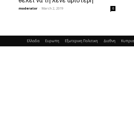
θέλει να τη λένε αριστερή
moderator
-
March 2, 2019
0
Ελλαδα
Ευρωπη
Εξωτερικη Πολιτικη
Διεθνη
Κυπρι