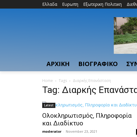
Ελλαδα
Ευρωπη
Εξωτερικη Πολιτικη
Διεθ
ΑΡΧΙΚΗ
ΒΙΟΓΡΑΦΙΚΟ
ΣΥ
Home
Tags
Διαρκής Επανάσταση
Tag: Διαρκής Επανάστ
Latest
Ολοκληρωτισμός, Πληροφορία
και Διαδίκτυο
moderator
-
November 23, 2021