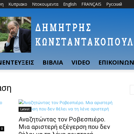
νη
Κυπριακο
Ντοκουμεντα
English
FRANÇAIS
Русский
ΝΕΝΤΕΥΞΕΙΣ
ΒΙΒΛΙΑ
VIDEO
ΕΠΙΚΟΙΝΩΝ
αση
Latest
Αναζητώντας τον Ροβεσπιέρο.
Μια αριστερή εξέγερση που δεν
0