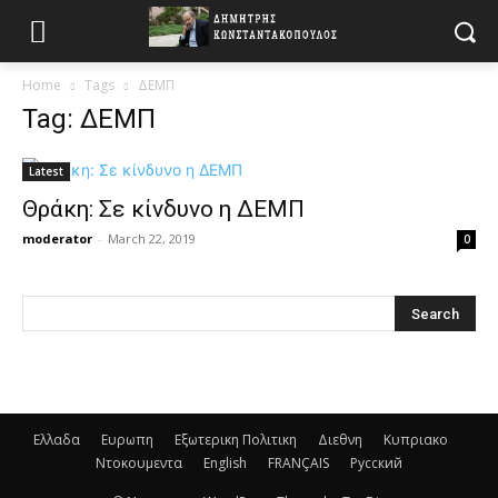
Home
Tags
ΔΕΜΠ
Tag: ΔΕΜΠ
Latest
Θράκη: Σε κίνδυνο η ΔΕΜΠ
moderator
-
March 22, 2019
0
Ελλαδα
Ευρωπη
Εξωτερικη Πολιτικη
Διεθνη
Κυπριακο
Ντοκουμεντα
English
FRANÇAIS
Русский