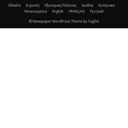
Ελλαδα
Ευρωπη
Εξωτερικη Πολιτικη
Διεθνη
Κυπριακο
Ντοκουμεντα
English
FRANÇAIS
Русский
© Newspaper WordPress Theme by TagDiv