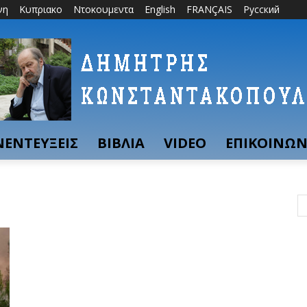
νη
Κυπριακο
Ντοκουμεντα
English
FRANÇAIS
Русский
ΝΕΝΤΕΥΞΕΙΣ
ΒΙΒΛΙΑ
VIDEO
ΕΠΙΚΟΙΝΩΝ