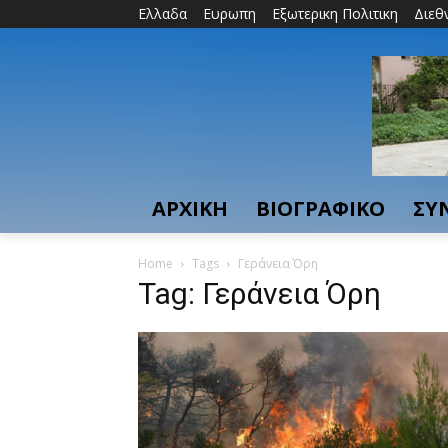
Ελλαδα
Ευρωπη
Εξωτερικη Πολιτικη
Διεθ
ΑΡΧΙΚΗ
ΒΙΟΓΡΑΦΙΚΟ
ΣΥ
Home
Tags
Γεράνεια Όρη
Tag: Γεράνεια Όρη