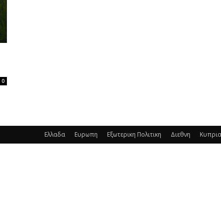
0
Ελλαδα
Ευρωπη
Εξωτερικη Πολιτικη
Διεθνη
Κυπρι