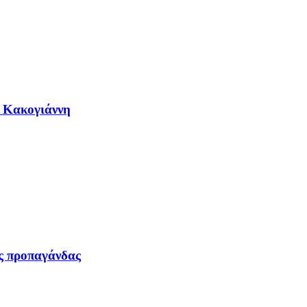
η Κακογιάννη
ας προπαγάνδας