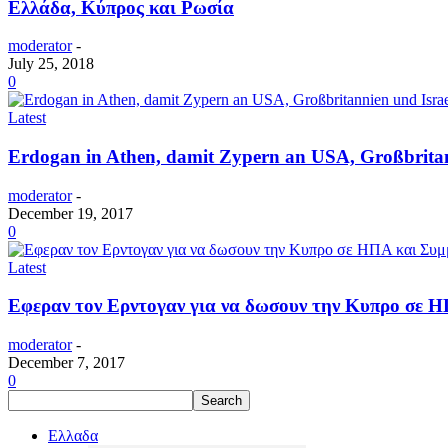
Ελλάδα, Κύπρος και Ρωσία
moderator
-
July 25, 2018
0
Latest
Erdogan in Athen, damit Zypern an USA, Großbritann
moderator
-
December 19, 2017
0
Latest
Εφεραν τον Ερντογαν για να δωσουν την Κυπρο σε 
moderator
-
December 7, 2017
0
Ελλαδα