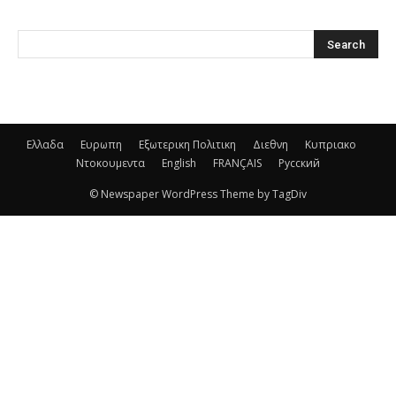
Ελλαδα
Ευρωπη
Εξωτερικη Πολιτικη
Διεθνη
Κυπριακο
Ντοκουμεντα
English
FRANÇAIS
Русский
© Newspaper WordPress Theme by TagDiv