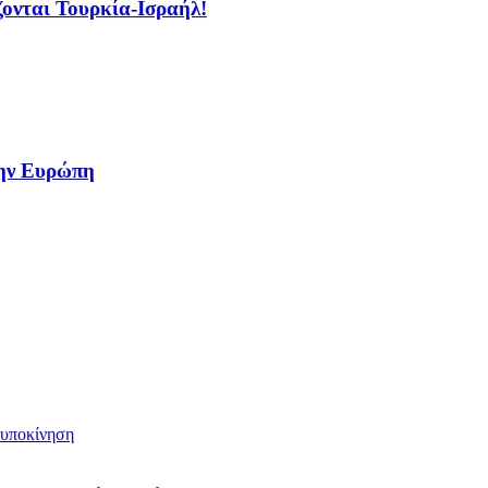
άζονται Τουρκία-Ισραήλ!
την Ευρώπη