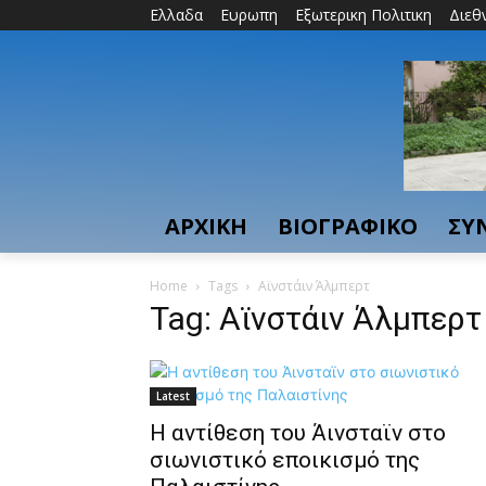
Ελλαδα
Ευρωπη
Εξωτερικη Πολιτικη
Διεθ
ΑΡΧΙΚΗ
ΒΙΟΓΡΑΦΙΚΟ
ΣΥ
Home
Tags
Αϊνστάιν Άλμπερτ
Tag: Αϊνστάιν Άλμπερτ
Latest
H αντίθεση του Άινσταϊν στο
σιωνιστικό εποικισμό της