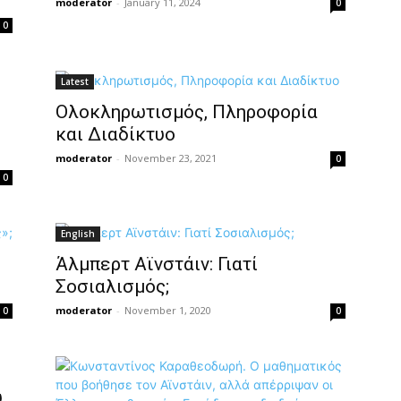
moderator
-
January 11, 2024
0
0
Latest
Ολοκληρωτισμός, Πληροφορία
και Διαδίκτυο
moderator
-
November 23, 2021
0
0
English
Άλμπερτ Αϊνστάιν: Γιατί
Σοσιαλισμός;
moderator
-
November 1, 2020
0
0
υ