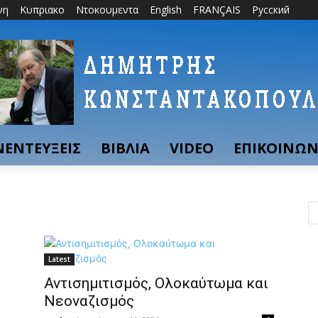
νη
Κυπριακο
Ντοκουμεντα
English
FRANÇAIS
Русский
ΝΕΝΤΕΥΞΕΙΣ
ΒΙΒΛΙΑ
VIDEO
ΕΠΙΚΟΙΝΩΝ
Latest
Αντισημιτισμός, Ολοκαύτωμα και
Νεοναζισμός