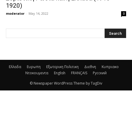
1920)
moderator
-
May 14, 2022
0
Ελλαδα
Ευρωπη
Εξωτερικη Πολιτικη
Διεθνη
Κυπριακο
Ντοκουμεντα
English
FRANÇAIS
Русский
© Newspaper WordPress Theme by TagDiv