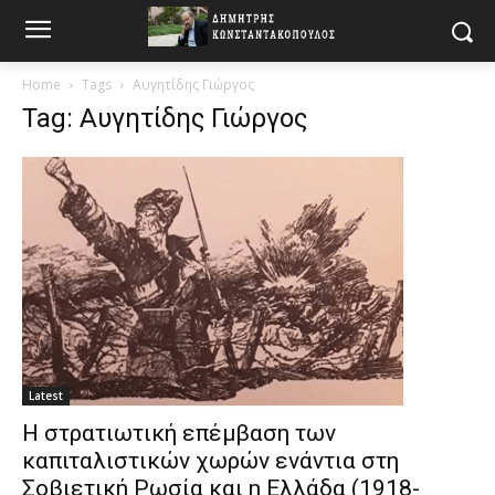
Home
Tags
Αυγητίδης Γιώργος
Tag: Αυγητίδης Γιώργος
Latest
Η στρατιωτική επέμβαση των
καπιταλιστικών χωρών ενάντια στη
Σοβιετική Ρωσία και η Ελλάδα (1918-