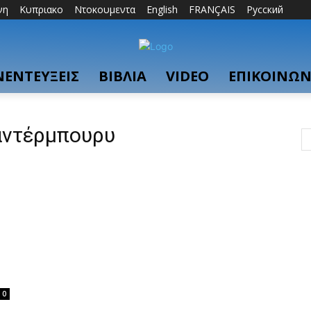
νη
Κυπριακο
Ντοκουμεντα
English
FRANÇAIS
Русский
ΝΕΝΤΕΥΞΕΙΣ
ΒΙΒΛΙΑ
VIDEO
ΕΠΙΚΟΙΝΩΝ
αντέρμπουρυ
0