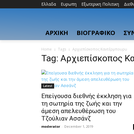
Ελλαδα
Ευρωπη
Εξωτερικη Πολιτικη
Διεθ
ΑΡΧΙΚΗ
ΒΙΟΓΡΑΦΙΚΟ
ΣΥ
Home
Tags
Αρχιεπίσκοπος Καντέρμπουρυ
Tag: Αρχιεπίσκοπος Κ
Latest
Eπείγουσα διεθνής έκκληση για
τη σωτηρία της ζωής και την
άμεση απελευθέρωση του
Τζούλιαν Ασσάνζ
moderator
-
December 1, 2019