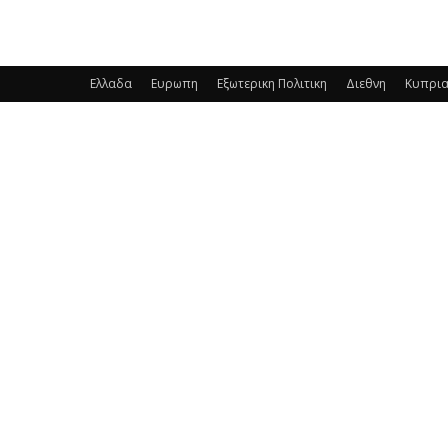
Ελλαδα
Ευρωπη
Εξωτερικη Πολιτικη
Διεθνη
Κυπρι