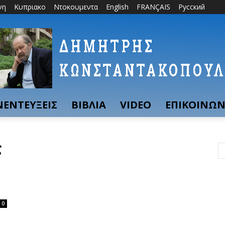
νη
Κυπριακο
Ντοκουμεντα
English
FRANÇAIS
Русский
ΝΕΝΤΕΥΞΕΙΣ
ΒΙΒΛΙΑ
VIDEO
ΕΠΙΚΟΙΝΩΝ
ς
0