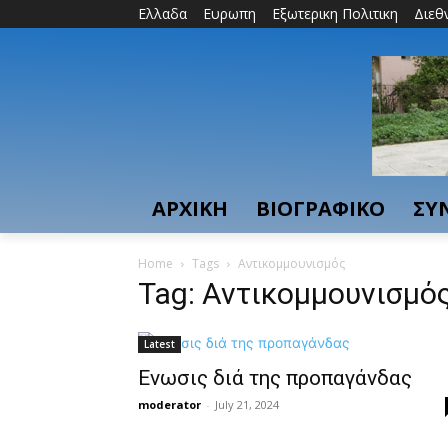
Ελλαδα
Ευρωπη
Εξωτερικη Πολιτικη
Διεθ
ΑΡΧΙΚΗ
ΒΙΟΓΡΑΦΙΚΟ
ΣΥ
Home
Tags
Αντικομμουνισμός
Tag: Αντικομμουνισμό
Latest
Ενωσις διά της προπαγάνδας
moderator
-
July 21, 2024