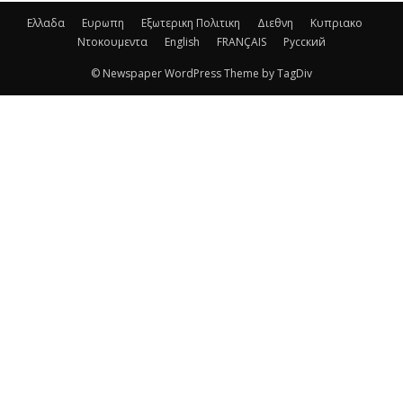
Ελλαδα
Ευρωπη
Εξωτερικη Πολιτικη
Διεθνη
Κυπριακο
Ντοκουμεντα
English
FRANÇAIS
Русский
© Newspaper WordPress Theme by TagDiv