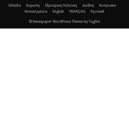
Ελλαδα
Ευρωπη
Εξωτερικη Πολιτικη
Διεθνη
Κυπριακο
Ντοκουμεντα
English
FRANÇAIS
Русский
© Newspaper WordPress Theme by TagDiv