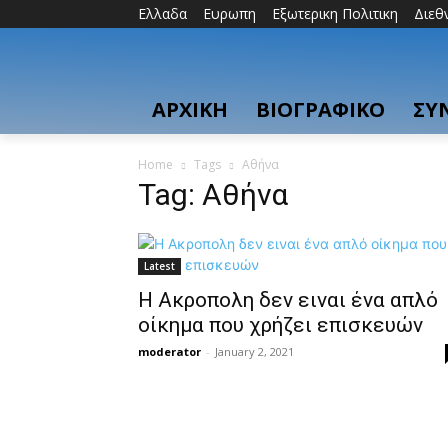
Ελλαδα
Ευρωπη
Εξωτερικη Πολιτικη
Διεθ
ΑΡΧΙΚΗ
ΒΙΟΓΡΑΦΙΚΟ
ΣΥ
Home
Tags
Αθήνα
Tag: Αθήνα
Latest
Η Ακροπολη δεν ειναι ένα απλό
οίκημα που χρήζει επισκευών
moderator
-
January 2, 2021