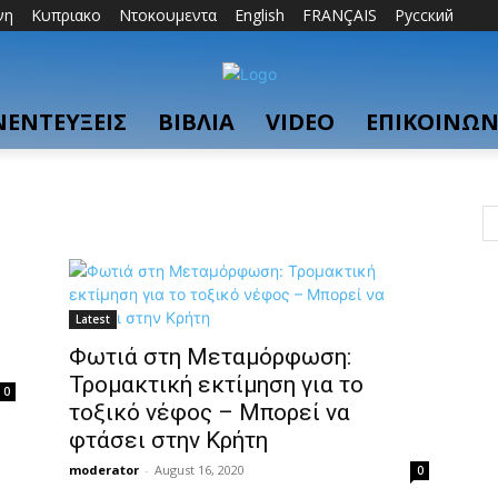
νη
Κυπριακο
Ντοκουμεντα
English
FRANÇAIS
Русский
ΝΕΝΤΕΥΞΕΙΣ
ΒΙΒΛΙΑ
VIDEO
ΕΠΙΚΟΙΝΩΝ
Latest
Φωτιά στη Μεταμόρφωση:
Τρομακτική εκτίμηση για το
0
τοξικό νέφος – Μπορεί να
φτάσει στην Κρήτη
moderator
-
August 16, 2020
0