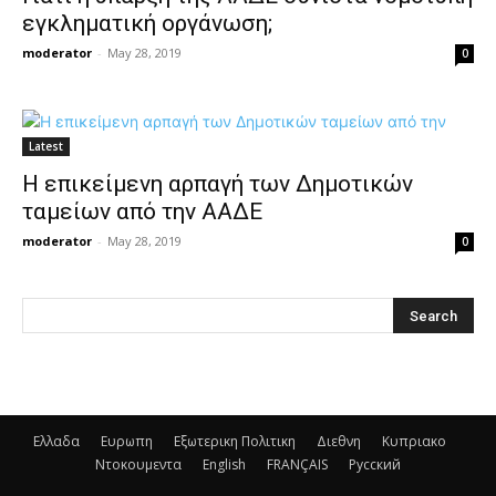
εγκληματική οργάνωση;
moderator
-
May 28, 2019
0
Latest
Η επικείμενη αρπαγή των Δημοτικών
ταμείων από την ΑΑΔΕ
moderator
-
May 28, 2019
0
Ελλαδα
Ευρωπη
Εξωτερικη Πολιτικη
Διεθνη
Κυπριακο
Ντοκουμεντα
English
FRANÇAIS
Русский