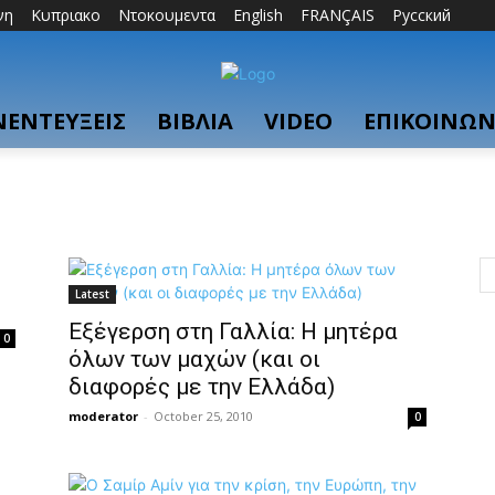
νη
Κυπριακο
Ντοκουμεντα
English
FRANÇAIS
Русский
ΝΕΝΤΕΥΞΕΙΣ
ΒΙΒΛΙΑ
VIDEO
ΕΠΙΚΟΙΝΩΝ
Latest
Εξέγερση στη Γαλλία: Η μητέρα
0
όλων των μαχών (και οι
διαφορές με την Ελλάδα)
moderator
-
October 25, 2010
0