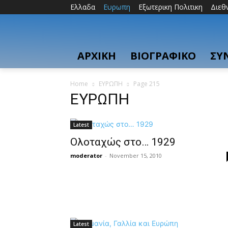
Ελλαδα
Ευρωπη
Εξωτερικη Πολιτικη
Διεθ
ΑΡΧΙΚΗ
ΒΙΟΓΡΑΦΙΚΟ
ΣΥ
Home
ΕΥΡΩΠΗ
Page 215
ΕΥΡΩΠΗ
Latest
Ολοταχώς στο… 1929
moderator
-
November 15, 2010
Latest