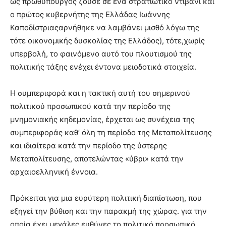
ως πρωθυπουργός ζούσε σε ένα στρατιωτικό ντιβάνι και
ο πρώτος κυβερνήτης της Ελλάδας Ιωάννης
Καποδίστριαςαρνήθηκε να λαμβάνει μισθό λόγω της
τότε οικονομικής δυσκολίας της Ελλάδος), τότε,χωρίς
υπερβολή, το φαινόμενο αυτό του πλουτισμού της
πολιτικής τάξης ενέχει έντονα μειοδοτικά στοιχεία.
Η συμπεριφορά και η τακτική αυτή του σημερινού
πολιτικού προσωπικού κατά την περίοδο της
μνημονιακής κηδεμονίας, έρχεται ως συνέχεια της
συμπεριφοράς καθ’ όλη τη περίοδο της Μεταπολίτευσης
και ιδιαίτερα κατά την περίοδο της ύστερης
Μεταπολίτευσης, αποτελώντας «ύβρι» κατά την
αρχαιοελληνική έννοια.
Πρόκειται για μια ευρύτερη πολιτική διαπίστωση, που
εξηγεί την βύθιση και την παρακμή της χώρας. για την
οποία έχει μεγάλες ευθύνες το πολιτικό προσωπικό