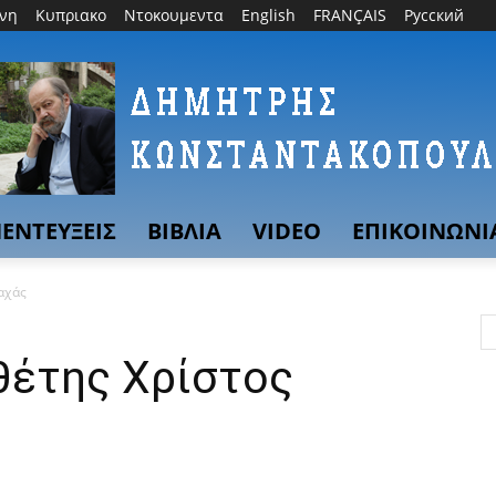
θνη
Κυπριακο
Ντοκουμεντα
English
FRANÇAIS
Русский
ΕΝΤΕΥΞΕΙΣ
ΒΙΒΛΙΑ
VIDEO
ΕΠΙΚΟΙΝΩΝΙ
αχάς
θέτης Χρίστος