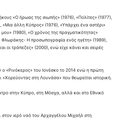
μήκους «Ο ήρωας της σιωπής» (1976), «Πολίτες» (1977),
), «Μια άλλη Κύπρος» (1976), «Υπάρχει ένα αστέρι»
α μου» (1980), «Ο χρόνος της πραγματικότητας»
ς Φλωράκης- Η προσωπογραφία ενός ηγέτη» (1989),
αι οι τράπεζες» (2000), ενώ είχε κάνει και σειρές
 ο «Ρινόκερος» του Ιονέσκο το 2014 ενώ η πρώτη
λ «Χορεύοντας στη Λουνάσα» που θεωρείται ιστορική.
ατρο στην Κύπρο, στη Μόσχα, αλλά και στο Εθνικό
.μ. στον ιερό ναό του Αρχαγγέλου Μιχαήλ στη