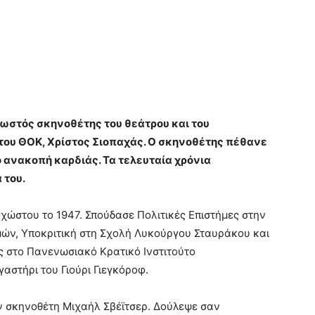
νωστός σκηνοθέτης του θεάτρου και του
του ΘΟΚ, Χρίστος Σιοπαχάς. Ο σκηνοθέτης πέθανε
 ανακοπή καρδιάς. Τα τελευταία χρόνια
 του.
ώστου το 1947. Σπούδασε Πολιτικές Επιστήμες στην
μών, Υποκριτική στη Σχολή Λυκούργου Σταυράκου και
 στο Πανενωσιακό Κρατικό Ινστιτούτο
αστήρι του Γιoύρι Γιεγκόροφ.
 σκηνοθέτη Μιχαήλ Σβέϊτσερ. Δούλεψε σαν