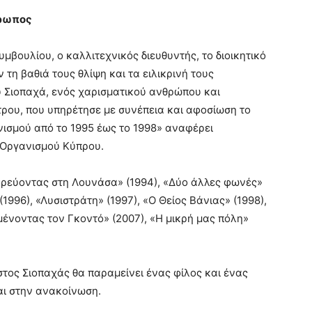
θρωπος
υμβουλίου, ο καλλιτεχνικός διευθυντής, το διοικητικό
τη βαθιά τους θλίψη και τα ειλικρινή τους
υ Σιοπαχά, ενός χαρισματικού ανθρώπου και
ρου, που υπηρέτησε με συνέπεια και αφοσίωση το
νισμού από το 1995 έως το 1998» αναφέρει
 Οργανισμού Κύπρου.
ορεύοντας στη Λουνάσα» (1994), «Δύο άλλες φωνές»
1996), «Λυσιστράτη» (1997), «Ο Θείος Βάνιας» (1998),
μένοντας τον Γκοντό» (2007), «Η μικρή μας πόλη»
στος Σιοπαχάς θα παραμείνει ένας φίλος και ένας
ι στην ανακοίνωση.