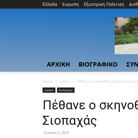
Ελλαδα
Ευρωπη
Εξωτερικη Πολιτικη
Διε
ΑΡΧΙΚΗ
ΒΙΟΓΡΑΦΙΚΟ
ΣΥΝ
Home
Latest
Πέθανε ο σκηνοθέτης Χρίστος Σιοπ
Latest
Κυπριακο
Πέθανε ο σκηνο
Σιοπαχάς
October 5, 2019